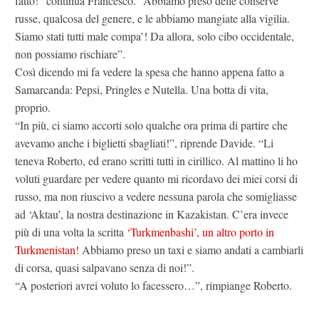
fatto!” continua Francesco. “Abbiamo preso delle conserve
russe, qualcosa del genere, e le abbiamo mangiate alla vigilia.
Siamo stati tutti male compa’! Da allora, solo cibo occidentale,
non possiamo rischiare”.
Così dicendo mi fa vedere la spesa che hanno appena fatto a
Samarcanda: Pepsi, Pringles e Nutella. Una botta di vita,
proprio.
“In più, ci siamo accorti solo qualche ora prima di partire che
avevamo anche i biglietti sbagliati!”, riprende Davide. “Li
teneva Roberto, ed erano scritti tutti in cirillico. Al mattino li ho
voluti guardare per vedere quanto mi ricordavo dei miei corsi di
russo, ma non riuscivo a vedere nessuna parola che somigliasse
ad ‘Aktau’, la nostra destinazione in Kazakistan. C’era invece
più di una volta la scritta
‘Turkmenbashi’, un altro porto in
Turkmenistan!
Abbiamo preso un taxi e siamo andati a cambiarli
di corsa, quasi salpavano senza di noi!”.
“A posteriori avrei voluto lo facessero…”, rimpiange Roberto.