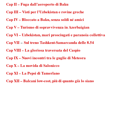
Cap II – Fuga dall’aeroporto di Baku
Cap III – Visti per l’Uzbekistan e rovine greche
Cap IV – Bloccato a Baku, senza soldi né amici
Cap V – Turismo di sopravvivenza in Azerbaigian
Cap VI – Uzbekistan, mari prosciugati e paranoia collettiva
Cap VII
–
Sul treno Tashkent-Samarcanda delle 8.54
Cap VIII – La gloriosa traversata del Caspio
Cap IX – Nuovi incontri tra le guglie di Meteora
Cap X – La movida di Salonicco
Cap XI – La Pepsi di Tamerlano
Cap XII – Balcani low-cost, più di quanto già lo siano