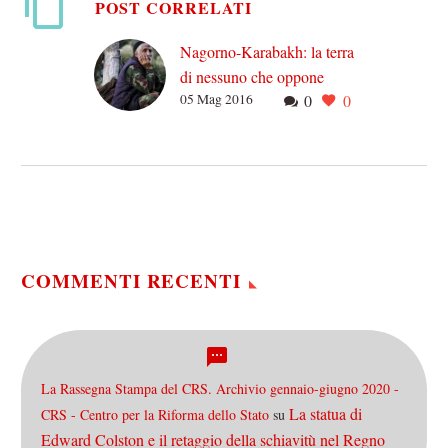
POST CORRELATI
Nagorno-Karabakh: la terra
di nessuno che oppone
05 Mag 2016
0
0
Russia e Turchia
Nella gerarchia del
prestigio geopolitico, il
Caucaso non occupa
spesso i primi posti,
sorpassato dai suoi vicini
mediorientali, dalla
Russia…
COMMENTI RECENTI
La Rassegna Stampa del CRS. Archivio gennaio-giugno 2020 -
La statua di
CRS - Centro per la Riforma dello Stato
su
Edward Colston e il retaggio della schiavitù nel Regno