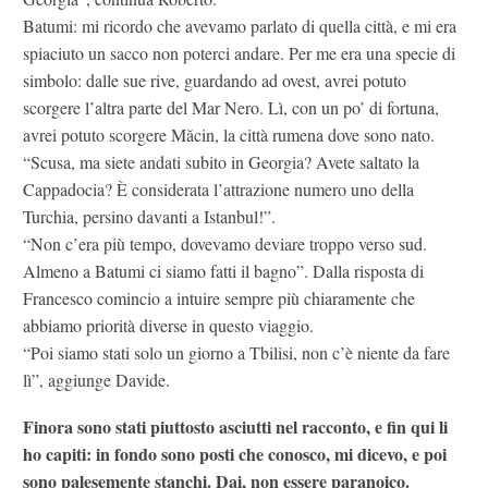
Batumi: mi ricordo che avevamo parlato di quella città, e mi era
spiaciuto un sacco non poterci andare. Per me era una specie di
simbolo: dalle sue rive, guardando ad ovest, avrei potuto
scorgere l’altra parte del Mar Nero. Lì, con un po’ di fortuna,
avrei potuto scorgere Măcin, la città rumena dove sono nato.
“Scusa, ma siete andati subito in Georgia? Avete saltato la
Cappadocia? È considerata l’attrazione numero uno della
Turchia, persino davanti a Istanbul!”.
“Non c’era più tempo, dovevamo deviare troppo verso sud.
Almeno a Batumi ci siamo fatti il bagno”. Dalla risposta di
Francesco comincio a intuire sempre più chiaramente che
abbiamo priorità diverse in questo viaggio.
“Poi siamo stati solo un giorno a Tbilisi, non c’è niente da fare
lì”, aggiunge Davide.
Finora sono stati piuttosto asciutti nel racconto, e fin qui li
ho capiti: in fondo sono posti che conosco, mi dicevo, e poi
sono palesemente stanchi. Dai, non essere paranoico.