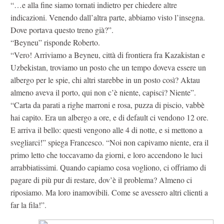
“…e alla fine siamo tornati indietro per chiedere altre
indicazioni. Venendo dall’altra parte, abbiamo visto l’insegna.
Dove portava questo treno già?”.
“Beyneu” risponde Roberto.
“Vero! Arriviamo a Beyneu, città di frontiera fra Kazakistan e
Uzbekistan, troviamo un posto che un tempo doveva essere un
albergo per le spie, chi altri starebbe in un posto così? Aktau
almeno aveva il porto, qui non c’è niente, capisci? Niente”.
“Carta da parati a righe marroni e rosa, puzza di piscio, vabbè
hai capito. Era un albergo a ore, e di default ci vendono 12 ore.
E arriva il bello: questi vengono alle 4 di notte, e si mettono a
svegliarci!” spiega Francesco. “Noi non capivamo niente, era il
primo letto che toccavamo da giorni, e loro accendono le luci
arrabbiatissimi. Quando capiamo cosa vogliono, ci offriamo di
pagare di più pur di restare, dov’è il problema? Almeno ci
riposiamo. Ma loro inamovibili. Come se avessero altri clienti a
far la fila!”.