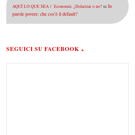
In
AQUÍ LO QUE SEA / Economía: ¿Dolarizar o no?
su
parole povere: che cos’è il default?
SEGUICI SU FACEBOOK