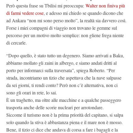
Però questa frase su Tbilisi mi preoccupa:
Walter non finiva più
di farmi vedere cose
, e adesso mi chiedo se quando dicono che
ad Ankara “non mi sono perso molto”, la realtà sia davvero così.
Forse i miei compagni di viaggio non trovano le gemme sul
percorso per un motivo molto semplice: non gliene frega niente
di cercarle.
“Dopo quello, è stato tutto un degenero. Siamo arrivati a Baku,
abbiamo mollato gli zaini in albergo, e siamo andati dritti al
porto per informarci sulla traversata”, spiega Roberto. “Per
strada, incontriamo un tizio che aspettava che la nave salpasse
da sei giorni, ti rendi conto? Però non c’è alternativa, non ci
sono gli orari in rete, lo sai.
È un traghetto, ma oltre alle macchine e a qualche passeggero
trasporta anche delle scorie nucleari per arrotondare.
Siccome il turismo non è la prima priorità del capitano, si salpa
solo quando la stiva è abbastanza piena e il mare non è mosso.
Bene, il tizio ci dice che andava di corsa a fare i bagagli e la