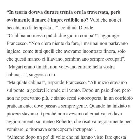
“In teoria doveva durare trenta ore la traversata, però
ovviamente il mare è imprevedibile no?
Vuoi che non ci
becchiamo la tempesta…”, continua Davide.
“Ci abbiamo messo più di due giorni compa’!”, aggiunge
Francesco. “Non c’era niente da fare, i marinai non parlavano
inglese, come tutti quelli che avevamo incontrato finora, solo
che questi manco ci filavano, sembravano sempre occupati”.
“Magari erano timidi, non volevano entrare nella vostra
cabina…”, suggerisco io.
“Ma quale cabina!”, risponde Francesco. “All’inizio eravamo
sul ponte, a goderci le onde e il vento. Dopo un paio d’ore però
non ne potevamo più, e siamo scesi sottocoperta, in un corridoio
praticamente, dove passava sempre gente. Quando ha iniziato a
piovere stavamo lì perché non avevamo alternativa, ci dava
aggiornamenti sul meteo Roberto, che risaliva regolarmente per
vomitare, e ritornava sottocoperta inzuppato”.
“Almeno dopo un po’ di volte che mi hanno visto fare questa