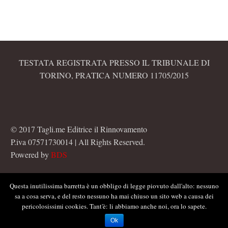
TESTATA REGISTRATA PRESSO IL TRIBUNALE DI
TORINO, PRATICA NUMERO 11705/2015
© 2017 Tagli.me Editrice il Rinnovamento
P.iva 07571730014 | All Rights Reserved.
Powered by
BDS
Questa inutilissima barretta è un obbligo di legge piovuto dall'alto: nessuno
sa a cosa serva, e del resto nessuno ha mai chiuso un sito web a causa dei
pericolosissimi cookies. Tant'è: li abbiamo anche noi, ora lo sapete.
Ok