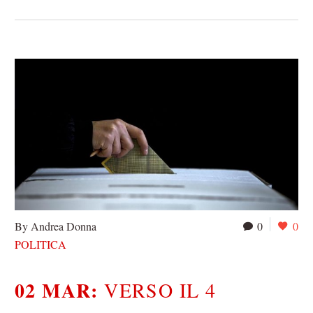
By Andrea Donna
0
0
POLITICA
02 MAR:
VERSO IL 4