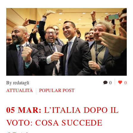
By redatagli
0
0
ATTUALITÀ
POPULAR POST
05 MAR:
L’ITALIA DOPO IL
VOTO: COSA SUCCEDE