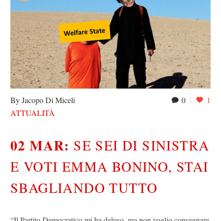
By Jacopo Di Miceli
0
1
ATTUALITÀ
02 MAR:
SE SEI DI SINISTRA
E VOTI EMMA BONINO, STAI
SBAGLIANDO TUTTO
“Il Partito Democratico mi ha deluso, ma non voglio consegnare