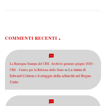
Chi come me segue (alla
larga e da sinistra)
un’interpretazione della
contemporaneità “alla
Laclau” – secondo la quale
la crisi economica…
COMMENTI RECENTI
La Rassegna Stampa del CRS. Archivio gennaio-giugno 2020 -
La statua di
CRS - Centro per la Riforma dello Stato
su
Edward Colston e il retaggio della schiavitù nel Regno
Unito