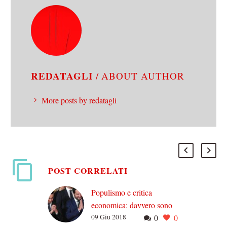
REDATAGLI
/ ABOUT AUTHOR
More posts by redatagli
POST CORRELATI
Populismo e critica
economica: davvero sono
09 Giu 2018
0
0
in relazione necessaria?