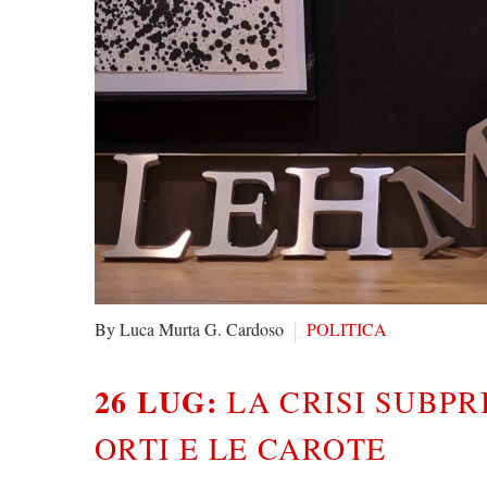
By Luca Murta G. Cardoso
POLITICA
26 LUG:
LA CRISI SUBPR
ORTI E LE CAROTE