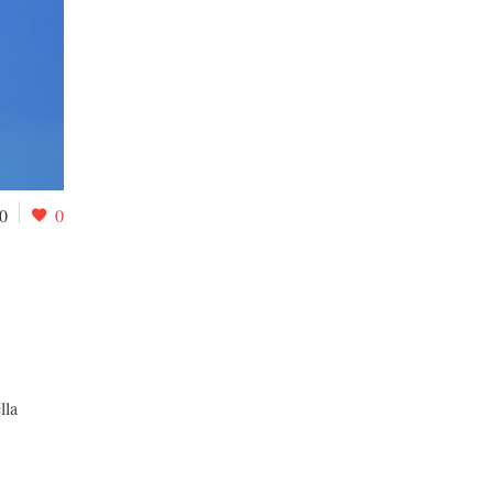
0
0
lla