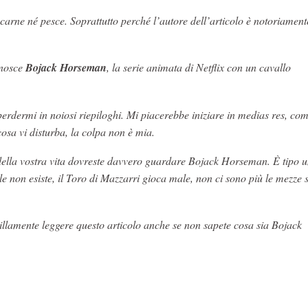
é carne né pesce. Soprattutto perché l’autore dell’articolo è notoriament
onosce
Bojack Horseman
, la serie animata di Netflix con un cavallo
perdermi in noiosi riepiloghi. Mi piacerebbe iniziare in medias res, co
cosa vi disturba, la colpa non è mia.
 della vostra vita dovreste davvero guardare Bojack Horseman. È tipo u
e non esiste, il Toro di Mazzarri gioca male, non ci sono più le mezze s
llamente leggere questo articolo anche se non sapete cosa sia Bojack