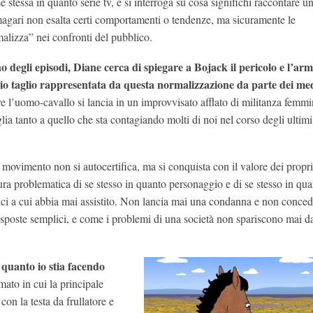
e stessa in quanto serie tv, e si interroga su cosa significhi raccontare un
agari non esalta certi comportamenti o tendenze, ma sicuramente le
alizza” nei confronti del pubblico.
o degli episodi,
Diane cerca di spiegare a Bojack il pericolo e l’arm
o taglio rappresentata da questa normalizzazione da parte dei me
e l’uomo-cavallo si lancia in un improvvisato afflato di militanza femmi
lia tanto a quello che sta contagiando molti di noi nel corso degli ultim
movimento non si autocertifica, ma si conquista con il valore dei propri
ura problematica di se stesso in quanto personaggio e di se stesso in qu
stici a cui abbia mai assistito. Non lancia mai una condanna e non conce
sposte semplici, e come i problemi di una società non spariscono mai da
quanto io stia facendo
ato in cui la principale
con la testa da frullatore e