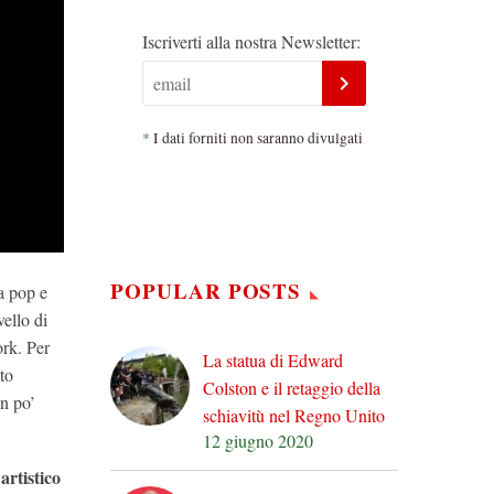
Iscriverti alla nostra Newsletter:
*
I dati forniti non saranno divulgati
POPULAR POSTS
ra pop e
vello di
ork. Per
La statua di Edward
ito
Colston e il retaggio della
n po’
schiavitù nel Regno Unito
12 giugno 2020
rtistico