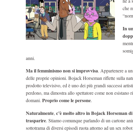
né a s
che m
“norm
In un
doppi
mentr
somig
anni.
Ma il femminismo non si improvvisa
. Appartenere a un 
delle proprie opinioni. Bojack Horseman riflette sulla nat
prodotto televisivo, ed è uno dei più grandi successi arti
perdono, ma dimostra allo spettatore come non esistano ri
Proprio come le persone
domani.
.
Naturalmente
c’è molto altro in Bojack Horseman di 
,
trasparire
. Stiamo comunque parlando di un cartone anim
sottotrama di diversi episodi ruota attorno ad un sex robot 