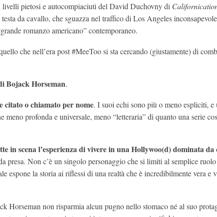
 livelli pietosi e autocompiaciuti del David Duchovny di
Californicatio
la testa da cavallo, che sguazza nel traffico di Los Angeles inconsapevol
 di “grande romanzo americano” contemporaneo.
to quello che nell’era post #MeeToo si sta cercando (giustamente) di comb
e di Bojack Horseman
.
e citato o chiamato per nome
. I suoi echi sono più o meno espliciti, e
one meno profonda e universale, meno “letteraria” di quanto una serie co
e in scena l’esperienza di vivere in una Hollywoo(d) dominata da c
 da presa. Non c’è un singolo personaggio che si limiti al semplice ruolo
espone la storia ai riflessi di una realtà che è incredibilmente vera e v
k Horseman non risparmia alcun pugno nello stomaco né al suo protag