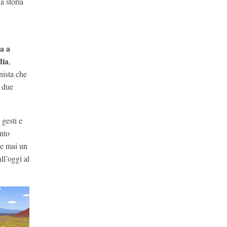
a storia
a a
dia
,
nista che
i due
 gesti e
anto
de mai un
ll’oggi al