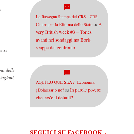
e
La Rassegna Stampa del CRS - CRS -
A
Centro per la Riforma dello Stato
su
very British week #3 – Tories
avanti nei sondaggi ma Boris
scappa dal confronto
me se
na delle
tagioni,
AQUÍ LO QUE SEA / Economía:
In parole povere:
¿Dolarizar o no?
su
che cos’è il default?
SEGUICI SU FACEBOOK