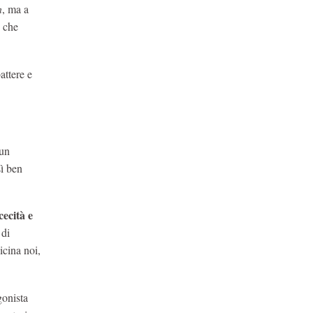
n
, ma a
e che
attere e
 un
sì ben
ecità e
 di
icina noi,
onista