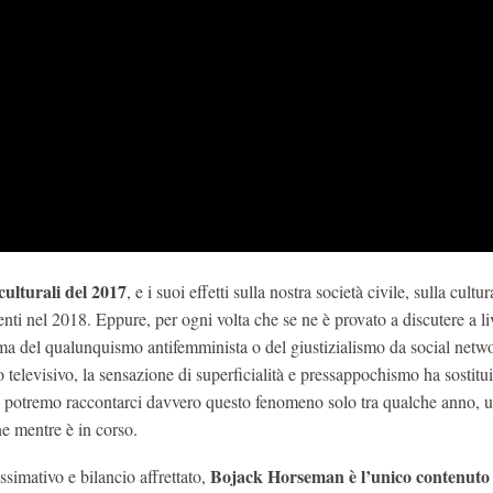
ulturali del 2017
, e i suoi effetti sulla nostra società civile, sulla cultu
nti nel 2018. Eppure, per ogni volta che se ne è provato a discutere a li
lma del qualunquismo antifemminista o del giustizialismo da social netw
o televisivo, la sensazione di superficialità e pressappochismo ha sostitu
e potremo raccontarci davvero questo fenomeno solo tra qualche anno, u
ne mentre è in corso.
Bojack Horseman è l’unico contenuto a
ssimativo e bilancio affrettato,