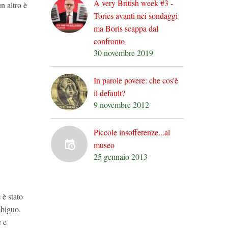
A very British week #3 -
n altro è
Tories avanti nei sondaggi
ma Boris scappa dal
confronto
30 novembre 2019
In parole povere: che cos'è
il default?
9 novembre 2012
Piccole insofferenze...al
museo
25 gennaio 2013
 è stato
mbiguo.
e e