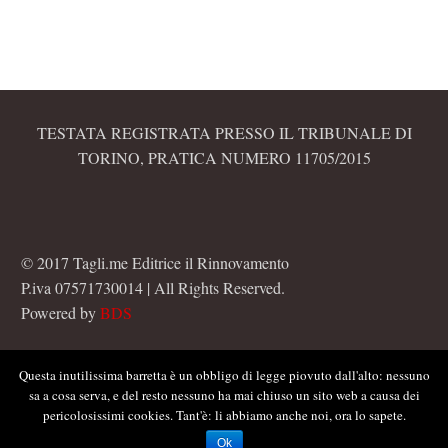
TESTATA REGISTRATA PRESSO IL TRIBUNALE DI
TORINO, PRATICA NUMERO 11705/2015
© 2017 Tagli.me Editrice il Rinnovamento
P.iva 07571730014 | All Rights Reserved.
Powered by
BDS
Questa inutilissima barretta è un obbligo di legge piovuto dall'alto: nessuno
sa a cosa serva, e del resto nessuno ha mai chiuso un sito web a causa dei
pericolosissimi cookies. Tant'è: li abbiamo anche noi, ora lo sapete.
Ok