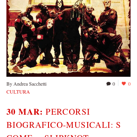
By Andrea Sacchetti
0
0
CULTURA
30 MAR:
PERCORSI
BIOGRAFICO-MUSICALI: S