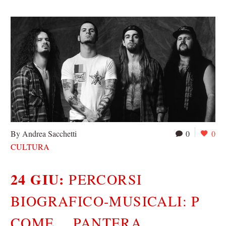
By Andrea Sacchetti
0
0
CULTURA
24 GIU:
PERCORSI
BIOGRAFICO-MUSICALI: P
COME… PANTERA