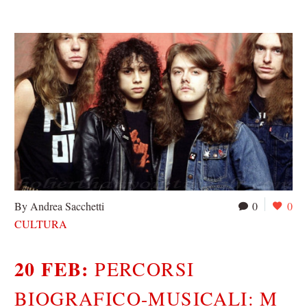
By Andrea Sacchetti
0
0
CULTURA
20 FEB:
PERCORSI
BIOGRAFICO-MUSICALI: M