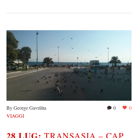
By George Gavrilita
0
0
VIAGGI
28 LUG:
TRANSASIA – CAP.