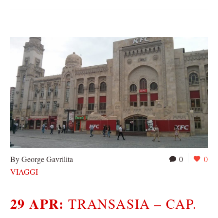
By George Gavrilita
0
0
VIAGGI
29 APR:
TRANSASIA – CAP.