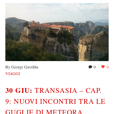
By George Gavrilita
0
0
VIAGGI
30 GIU:
TRANSASIA – CAP.
9: NUOVI INCONTRI TRA LE
GUGLIE DI METEORA