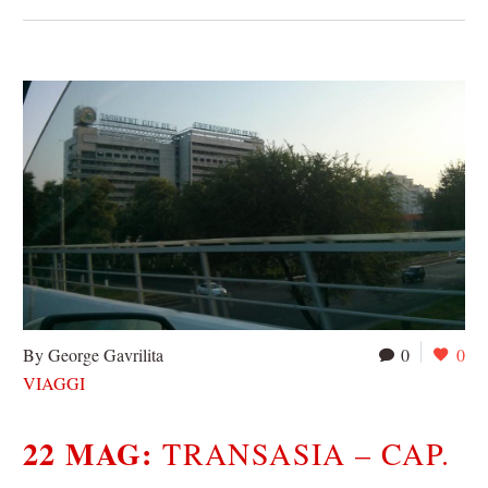
By George Gavrilita
0
0
VIAGGI
22 MAG:
TRANSASIA – CAP.