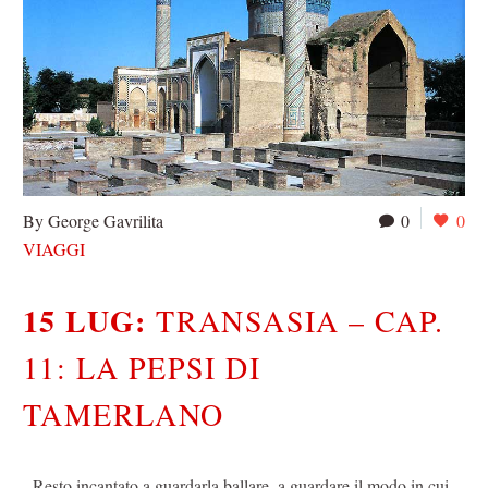
By George Gavrilita
0
0
VIAGGI
15 LUG:
TRANSASIA – CAP.
11: LA PEPSI DI
TAMERLANO
Resto incantato a guardarla ballare, a guardare il modo in cui