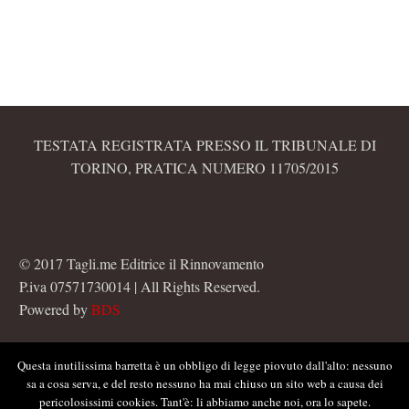
TESTATA REGISTRATA PRESSO IL TRIBUNALE DI
TORINO, PRATICA NUMERO 11705/2015
© 2017 Tagli.me Editrice il Rinnovamento
P.iva 07571730014 | All Rights Reserved.
Powered by
BDS
Questa inutilissima barretta è un obbligo di legge piovuto dall'alto: nessuno
sa a cosa serva, e del resto nessuno ha mai chiuso un sito web a causa dei
pericolosissimi cookies. Tant'è: li abbiamo anche noi, ora lo sapete.