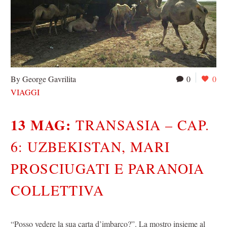
By George Gavrilita
0
0
VIAGGI
13 MAG:
TRANSASIA – CAP.
6: UZBEKISTAN, MARI
PROSCIUGATI E PARANOIA
COLLETTIVA
“Posso vedere la sua carta d’imbarco?”. La mostro insieme al