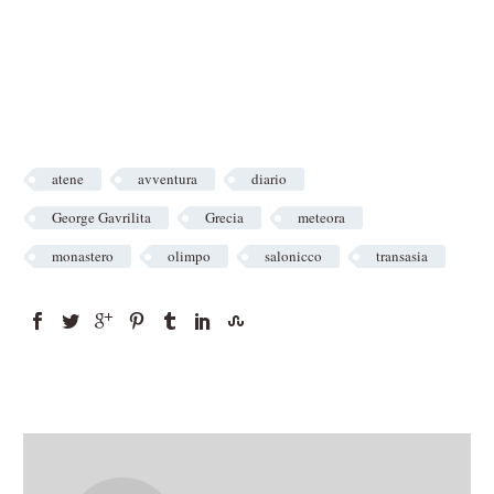
atene
avventura
diario
George Gavrilita
Grecia
meteora
monastero
olimpo
salonicco
transasia