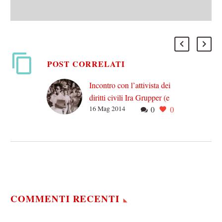
POST CORRELATI
Incontro con l’attivista dei
diritti civili Ira Grupper (e
16 Mag 2014
0
0
tutte le sue anime)
Tra le persone che tutti
nella vita dovremmo
incontrare almeno una
volta, c’è sicuramente Ira
Grupper. Grupper è un
attivista…
COMMENTI RECENTI