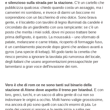
e silenzioso sulla strada per la stazione.
 C’è un cartello che 
pubblicizza qualcosa: chiedo quando costa un assaggio, ma i 
camerieri mi sorridono, e invece di darmi un boccone mi 
sorprendono con un bicchierino di vino dolce. Sono brava 
gente, e il localetto con tavolini di legno illuminati da candele è 
circondato da un giardinetto con uva rampicante: se c’è un 
posto che merita i miei soldi, dove mi posso trattare bene 
prima dell’ignoto, è questo. La moussakà – uno sformato di 
patate, melanzane e carne tritata, ricoperto di formaggio fuso, 
è un cambiamento piacevole dopo giorni che andavo avanti a 
gyros (una specie di kebap). Mi godo tanto la cenetta che 
riesco persino a ignorare la tavolata più rumorosa del locale, 
degli italiani che usano argomentazioni pressapochiste per 
lamentarsi a gran voce dell’invasione dei rom.
Vero è che di rom ce ne sono tanti sul binario della 
stazione di Atene dove aspetto il treno per Istanbul.
 E con 
loro, greci, turchi, e un sacco di altra gente di cui non so 
indovinare le origini a occhio. Molti hanno valigie grossissime, 
ma ancora di più sono quelli con sacchi enormi di juta. Le 
porte dei vagoni si aprono e la gente inizia a salire per 