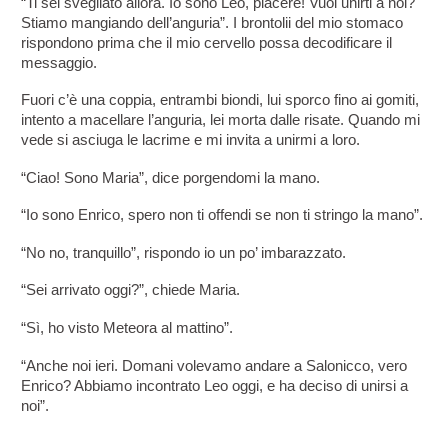
“Ti sei svegliato allora. Io sono Leo, piacere! Vuoi unirti a noi? 
Stiamo mangiando dell’anguria”. I brontolii del mio stomaco 
rispondono prima che il mio cervello possa decodificare il 
messaggio.
Fuori c’è una coppia, entrambi biondi, lui sporco fino ai gomiti, 
intento a macellare l’anguria, lei morta dalle risate. Quando mi 
vede si asciuga le lacrime e mi invita a unirmi a loro.
“Ciao! Sono Maria”, dice porgendomi la mano.
“Io sono Enrico, spero non ti offendi se non ti stringo la mano”.
“No no, tranquillo”, rispondo io un po’ imbarazzato.
“Sei arrivato oggi?”, chiede Maria.
“Sì, ho visto Meteora al mattino”.
“Anche noi ieri. Domani volevamo andare a Salonicco, vero 
Enrico? Abbiamo incontrato Leo oggi, e ha deciso di unirsi a 
noi”.