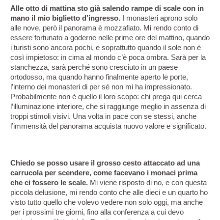
Alle otto di mattina sto già salendo rampe di scale con in 
mano il mio biglietto d’ingresso.
 I monasteri aprono solo 
alle nove, però il panorama è mozzafiato. Mi rendo conto di 
essere fortunato a goderne nelle prime ore del mattino, quando 
i turisti sono ancora pochi, e soprattutto quando il sole non è 
così impietoso: in cima al mondo c’è poca ombra. Sarà per la 
stanchezza, sarà perché sono cresciuto in un paese 
ortodosso, ma quando hanno finalmente aperto le porte, 
l’interno dei monasteri di per sé non mi ha impressionato. 
Probabilmente non è quello il loro scopo: chi prega qui cerca 
l’illuminazione interiore, che si raggiunge meglio in assenza di 
troppi stimoli visivi. Una volta in pace con se stessi, anche 
l’immensità del panorama acquista nuovo valore e significato.
Chiedo se posso usare il grosso cesto attaccato ad una 
carrucola per scendere, come facevano i monaci prima 
che ci fossero le scale.
 Mi viene risposto di no, e con questa 
piccola delusione, mi rendo conto che alle dieci e un quarto ho 
visto tutto quello che volevo vedere non solo oggi, ma anche 
per i prossimi tre giorni, fino alla conferenza a cui devo 