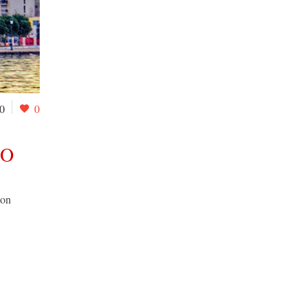
0
0
CO
con