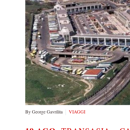
By George Gavrilita
VIAGGI