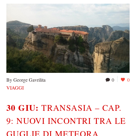
By George Gavrilita
0
0
VIAGGI
30 GIU:
TRANSASIA – CAP.
9: NUOVI INCONTRI TRA LE
GUGLIE DI METEORA