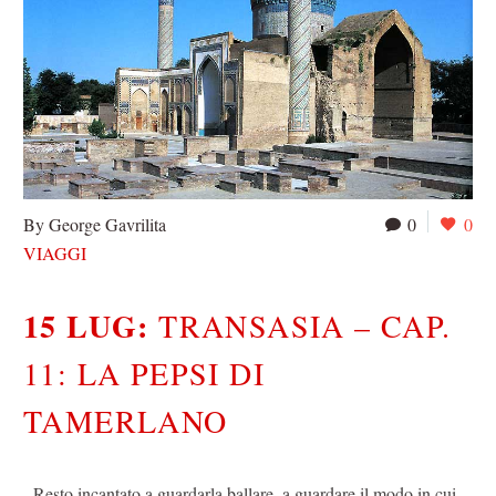
By George Gavrilita
0
0
VIAGGI
15 LUG:
TRANSASIA – CAP.
11: LA PEPSI DI
TAMERLANO
Resto incantato a guardarla ballare, a guardare il modo in cui