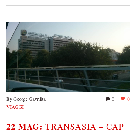
By George Gavrilita
0
0
VIAGGI
22 MAG:
TRANSASIA – CAP.