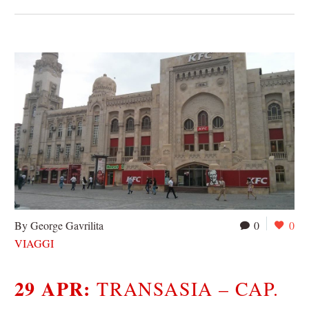
By George Gavrilita
0
0
VIAGGI
29 APR:
TRANSASIA – CAP.