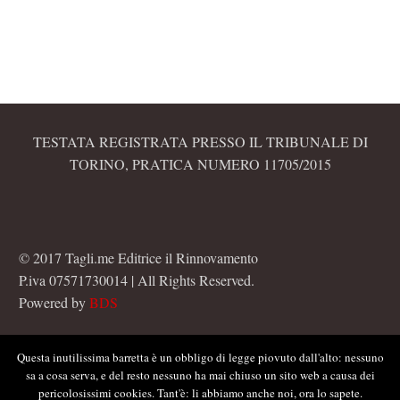
TESTATA REGISTRATA PRESSO IL TRIBUNALE DI
TORINO, PRATICA NUMERO 11705/2015
© 2017 Tagli.me Editrice il Rinnovamento
P.iva 07571730014 | All Rights Reserved.
Powered by
BDS
Questa inutilissima barretta è un obbligo di legge piovuto dall'alto: nessuno
sa a cosa serva, e del resto nessuno ha mai chiuso un sito web a causa dei
pericolosissimi cookies. Tant'è: li abbiamo anche noi, ora lo sapete.