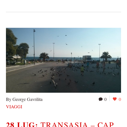
By George Gavrilita
0
0
VIAGGI
28 LUG:
TRANSASIA – CAP.