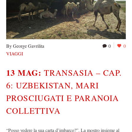
By George Gavrilita
0
0
VIAGGI
13 MAG:
TRANSASIA – CAP.
6: UZBEKISTAN, MARI
PROSCIUGATI E PARANOIA
COLLETTIVA
“Posso vedere la sua carta d’imbarco?”. La mostro insieme al