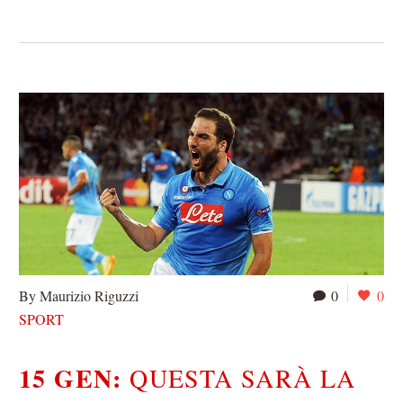
By Maurizio Riguzzi
0
0
SPORT
15 GEN:
QUESTA SARÀ LA