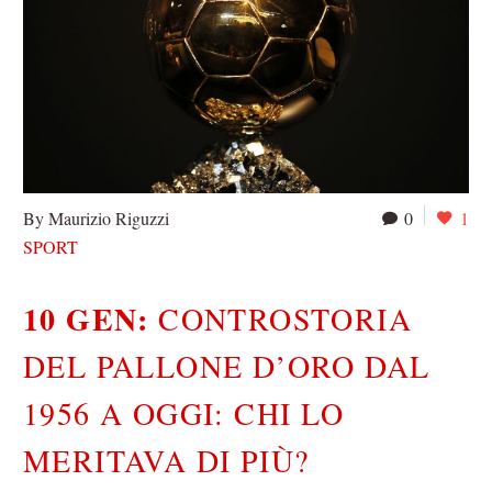
By Maurizio Riguzzi
0
1
SPORT
10 GEN:
CONTROSTORIA
DEL PALLONE D’ORO DAL
1956 A OGGI: CHI LO
MERITAVA DI PIÙ?