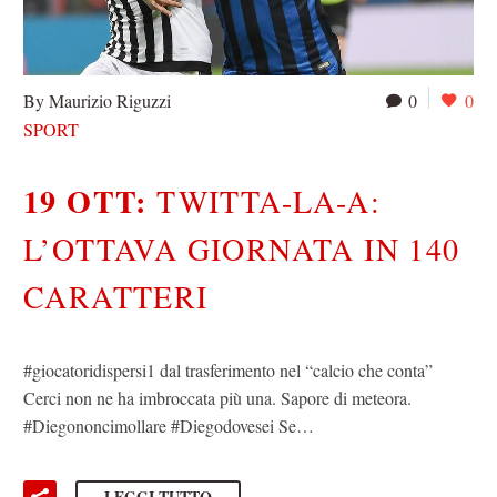
By Maurizio Riguzzi
0
0
SPORT
19 OTT:
TWITTA-LA-A:
L’OTTAVA GIORNATA IN 140
CARATTERI
#giocatoridispersi1 dal trasferimento nel “calcio che conta”
Cerci non ne ha imbroccata più una. Sapore di meteora.
#Diegononcimollare #Diegodovesei Se…
LEGGI TUTTO