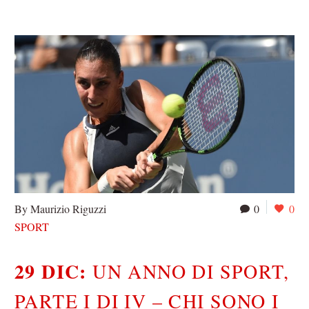
By Maurizio Riguzzi
0
0
SPORT
29 DIC:
UN ANNO DI SPORT,
PARTE I DI IV – CHI SONO I