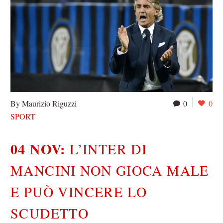
By Maurizio Riguzzi
0
0
SPORT
04 NOV:
L’INTER DI
MANCINI NON GIOCA MALE
E PUÒ VINCERE LO
SCUDETTO