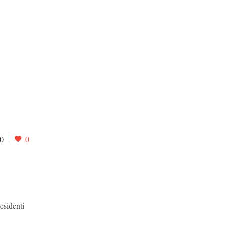
0
0
esidenti