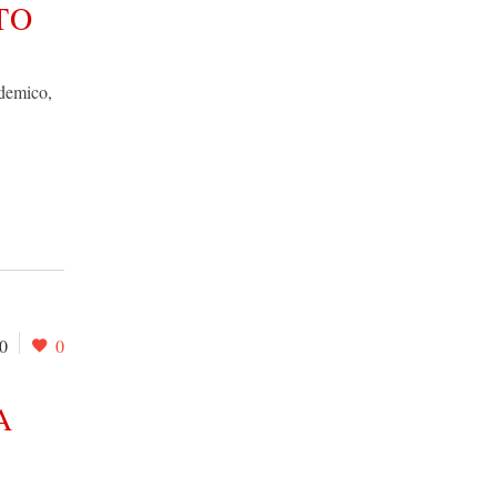
TO
ademico,
0
0
A