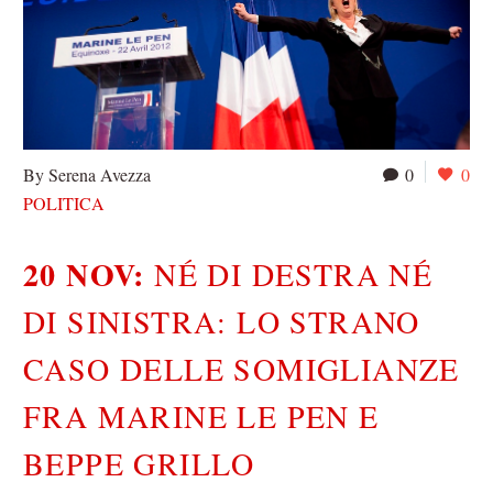
By Serena Avezza
0
0
POLITICA
20 NOV:
NÉ DI DESTRA NÉ
DI SINISTRA: LO STRANO
CASO DELLE SOMIGLIANZE
FRA MARINE LE PEN E
BEPPE GRILLO