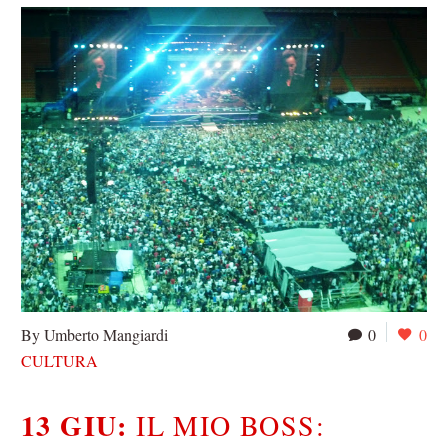
By Umberto Mangiardi
0
0
CULTURA
13 GIU:
IL MIO BOSS: