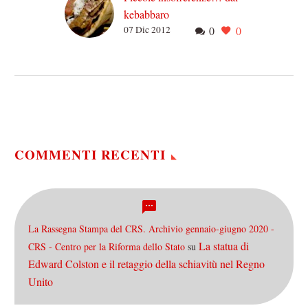
kebabbaro
07 Dic 2012
0
0
Cose assolutamente
intollerabili che ruotano
attorno allo spiedo del
kebab: il kebabbaro stronzo
che ti mette la majo nel
kebab…
COMMENTI RECENTI
La Rassegna Stampa del CRS. Archivio gennaio-giugno 2020 -
La statua di
CRS - Centro per la Riforma dello Stato
su
Edward Colston e il retaggio della schiavitù nel Regno
Unito