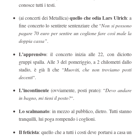
conosce tutti i testi.
quello che odia Lars Ulrich
(ai concerti dei Metallica)
: a
fine concerto lo sentirete sentenziare che “
Non si possono
pagare 70 euro per sentire un coglione fare così male la
doppia cassa”
.
L’apprensivo
: il concerto inizia alle 22, con diciotto
gruppi spalla. Alle 3 del pomeriggio, a 2 chilometri dallo
stadio, è già lì che “
Muoviti, che non troviamo posti
decenti
“.
L’incontinente
(ovviamente, posti prato): “
Devo andare
in bagno, mi tieni il posto?
“.
Lo scalmanato
: in mezzo al pubblico, dietro. Tutti stanno
tranquilli, lui poga rompendo i coglioni.
Il feticista
: quello che a tutti i costi deve portarsi a casa un