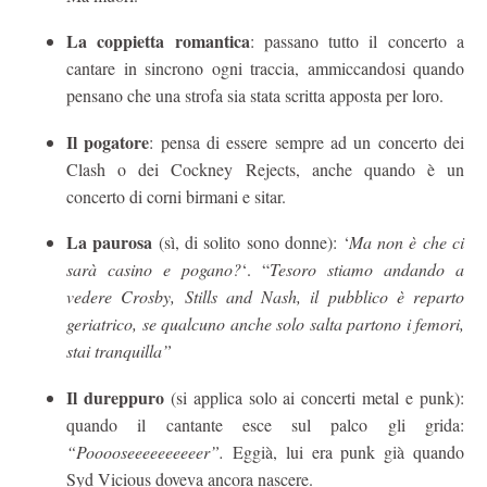
La coppietta romantica
: passano tutto il concerto a
cantare in sincrono ogni traccia, ammiccandosi quando
pensano che una strofa sia stata scritta apposta per loro.
Il pogatore
: pensa di essere sempre ad un concerto dei
Clash o dei Cockney Rejects, anche quando è un
concerto di corni birmani e sitar.
La paurosa
(sì, di solito sono donne): ‘
Ma non è che ci
sarà casino e pogano?
‘. “
Tesoro stiamo andando a
vedere Crosby, Stills and Nash, il pubblico è reparto
geriatrico, se qualcuno anche solo salta partono i femori,
stai tranquilla”
Il dureppuro
(si applica solo ai concerti metal e punk):
quando il cantante esce sul palco gli grida:
“Pooooseeeeeeeeeer”.
Eggià, lui era punk già quando
Syd Vicious doveva ancora nascere.