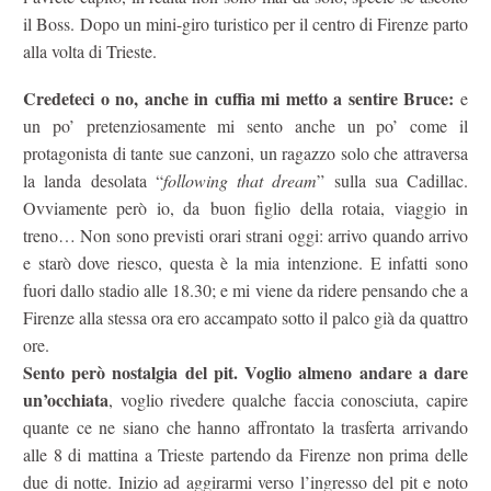
il Boss. Dopo un mini-giro turistico per il centro di Firenze parto
alla volta di Trieste.
Credeteci o no, anche in cuffia mi metto a sentire Bruce:
e
un po’ pretenziosamente mi sento anche un po’ come il
protagonista di tante sue canzoni, un ragazzo solo che attraversa
la landa desolata “
following that dream
” sulla sua Cadillac.
Ovviamente però io, da buon figlio della rotaia, viaggio in
treno… Non sono previsti orari strani oggi: arrivo quando arrivo
e starò dove riesco, questa è la mia intenzione. E infatti sono
fuori dallo stadio alle 18.30; e mi viene da ridere pensando che a
Firenze alla stessa ora ero accampato sotto il palco già da quattro
ore.
Sento però nostalgia del pit. Voglio almeno andare a dare
un’occhiata
, voglio rivedere qualche faccia conosciuta, capire
quante ce ne siano che hanno affrontato la trasferta arrivando
alle 8 di mattina a Trieste partendo da Firenze non prima delle
due di notte. Inizio ad aggirarmi verso l’ingresso del pit e noto