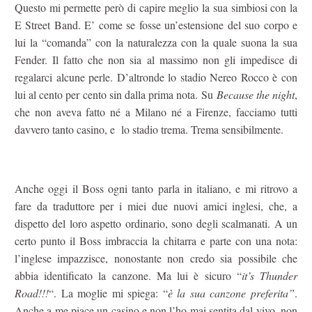
Questo mi permette però di capire meglio la sua simbiosi con la
E Street Band. E’ come se fosse un’estensione del suo corpo e
lui la “comanda” con la naturalezza con la quale suona la sua
Fender. Il fatto che non sia al massimo non gli impedisce di
regalarci alcune perle. D’altronde lo stadio Nereo Rocco è con
lui al cento per cento sin dalla prima nota. Su
Because the night
,
che non aveva fatto né a Milano né a Firenze, facciamo tutti
davvero tanto casino, e lo stadio trema. Trema sensibilmente.
Anche oggi il Boss ogni tanto parla in italiano, e mi ritrovo a
fare da traduttore per i miei due nuovi amici inglesi, che, a
dispetto del loro aspetto ordinario, sono degli scalmanati. A un
certo punto il Boss imbraccia la chitarra e parte con una nota:
l’inglese impazzisce, nonostante non credo sia possibile che
abbia identificato la canzone. Ma lui è sicuro “
it’s Thunder
Road!!!
“. La moglie mi spiega: “
è la sua canzone preferita”
.
Anche a me piace un casino e non l’ho mai sentita dal vivo, non