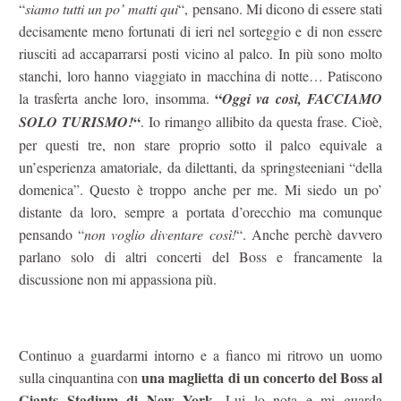
“
siamo tutti un po’ matti qui
“, pensano. Mi dicono di essere stati
decisamente meno fortunati di ieri nel sorteggio e di non essere
riusciti ad accaparrarsi posti vicino al palco. In più sono molto
stanchi, loro hanno viaggiato in macchina di notte… Patiscono
“
la trasferta anche loro, insomma.
Oggi va così, FACCIAMO
“
SOLO TURISMO!
. Io rimango allibito da questa frase. Cioè,
per questi tre, non stare proprio sotto il palco equivale a
un’esperienza amatoriale, da dilettanti, da springsteeniani “della
domenica”. Questo è troppo anche per me. Mi siedo un po’
distante da loro, sempre a portata d’orecchio ma comunque
pensando “
non voglio diventare così!
“. Anche perchè davvero
parlano solo di altri concerti del Boss e francamente la
discussione non mi appassiona più.
Continuo a guardarmi intorno e a fianco mi ritrovo un uomo
una maglietta di un concerto del Boss al
sulla cinquantina con
Giants Stadium di New York
. Lui lo nota e mi guarda