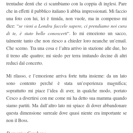
trentadue denti che ci scambiamo con la coppia di inglesi. Pare
che in effetti il pubblico italiano li abbia impressionati. Mi faccio
una foto con lui, lei è timida, non vuole, ma in compenso mi
dice: “
se vieni a Londra faccelo sapere, ci prendiamo noi cura
di te, è stato bello conoscerti
“. Io mi emoziono un sacco,
talmente tanto che non riesco a chieder loro neanche un’email.
Che scemo. Tra una cosa e l’altra arrivo in stazione alle due, ho
il treno alle quattro; mi siedo per terra imitando decine di altri
reduci dal concerto.
Mi rilasso, e l’emozione arriva forte tutta insieme: da un lato
sono contento perché è stata un’esperienza magnifica;
soprattutto mi piace l’idea di aver, in qualche modo, portato
Cesco a divertirsi con me come mi ha detto sua mamma quando
siamo partiti. Ma dall’altro lato mi spiace di dover abbandonare
questa dimensione surreale dove quasi niente era importante se
non il Boss.
Domenico Cerabona