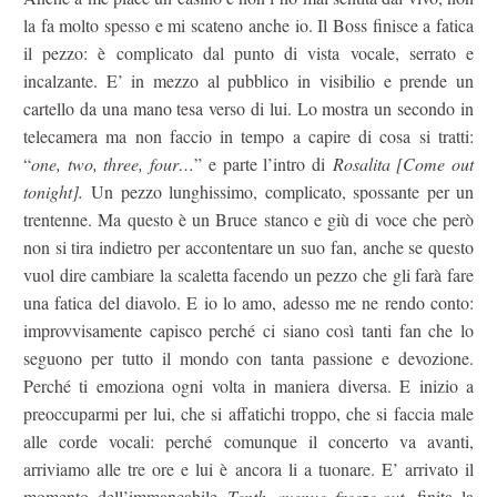
la fa molto spesso e mi scateno anche io. Il Boss finisce a fatica
il pezzo: è complicato dal punto di vista vocale, serrato e
incalzante. E’ in mezzo al pubblico in visibilio e prende un
cartello da una mano tesa verso di lui. Lo mostra un secondo in
telecamera ma non faccio in tempo a capire di cosa si tratti:
“
one, two, three, four…
” e parte l’intro di
Rosalita [Come out
tonight].
Un pezzo lunghissimo, complicato, spossante per un
trentenne. Ma questo è un Bruce stanco e giù di voce che però
non si tira indietro per accontentare un suo fan, anche se questo
vuol dire cambiare la scaletta facendo un pezzo che gli farà fare
una fatica del diavolo. E io lo amo, adesso me ne rendo conto:
improvvisamente capisco perché ci siano così tanti fan che lo
seguono per tutto il mondo con tanta passione e devozione.
Perché ti emoziona ogni volta in maniera diversa. E inizio a
preoccuparmi per lui, che si affatichi troppo, che si faccia male
alle corde vocali: perché comunque il concerto va avanti,
arriviamo alle tre ore e lui è ancora li a tuonare. E’ arrivato il
momento dell’immancabile
Tenth avenue freeze-out
, finita la