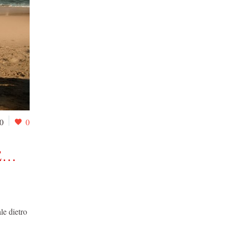
0
0
E…
le dietro