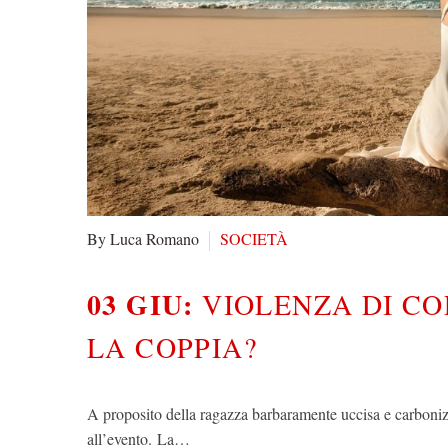
By Luca Romano
SOCIETÀ
03 GIU:
VIOLENZA DI CO
LA COPPIA?
A proposito della ragazza barbaramente uccisa e carbonizz
all’evento. La…