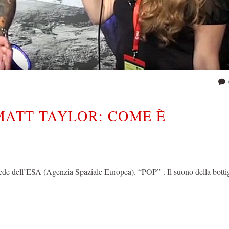
MATT TAYLOR: COME È
ell’ESA (Agenzia Spaziale Europea). “POP” . Il suono della bottig