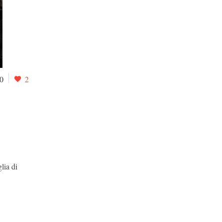
0
2
lia di