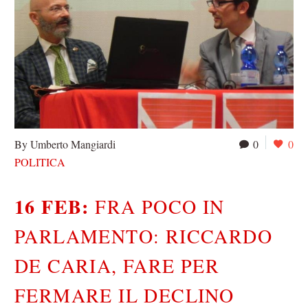
By Umberto Mangiardi
0
0
POLITICA
16 FEB:
FRA POCO IN
PARLAMENTO: RICCARDO
DE CARIA, FARE PER
FERMARE IL DECLINO