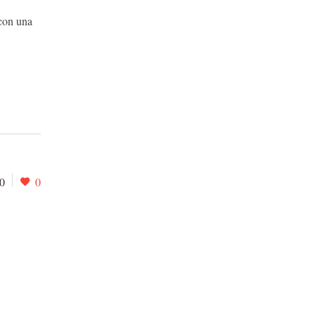
 con una
0
0