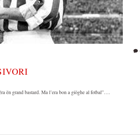
SIVORI
éra ën grand bastard. Ma l’era bon a giöghe al fotbal”….