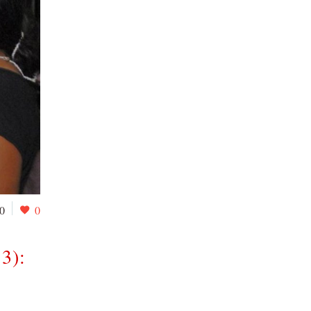
0
0
3):