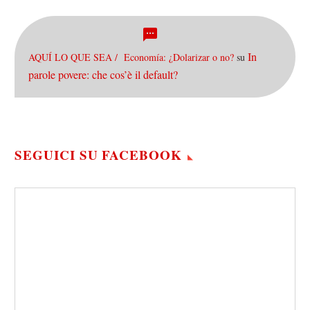
In
AQUÍ LO QUE SEA / Economía: ¿Dolarizar o no?
su
parole povere: che cos’è il default?
SEGUICI SU FACEBOOK