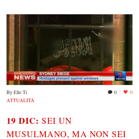
By Elle Ti
0
0
ATTUALITÀ
19 DIC:
SEI UN
MUSULMANO, MA NON SEI