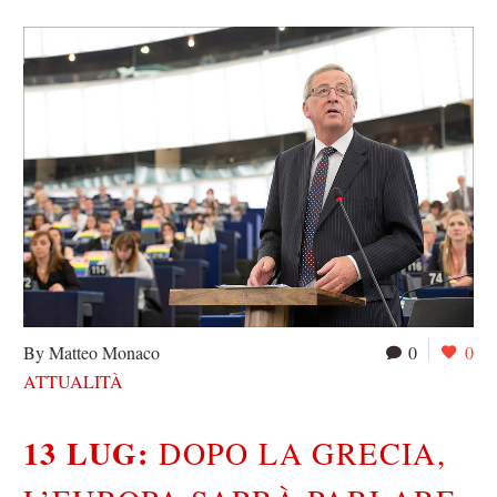
By Matteo Monaco
0
0
ATTUALITÀ
13 LUG:
DOPO LA GRECIA,