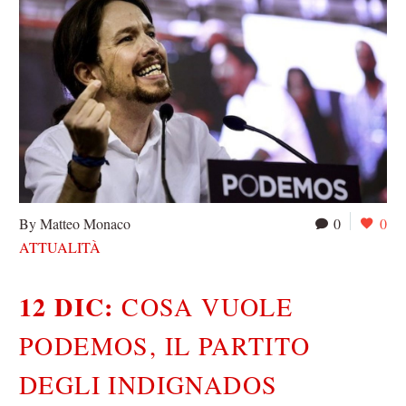
By Matteo Monaco
0
0
ATTUALITÀ
12 DIC:
COSA VUOLE
PODEMOS, IL PARTITO
DEGLI INDIGNADOS