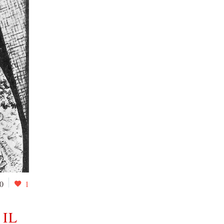
0
1
 IL