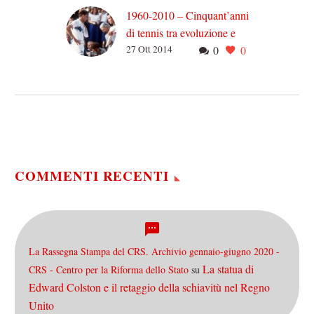
1960-2010 – Cinquant’anni
di tennis tra evoluzione e
27 Ott 2014
0
0
rivoluzioni (puntata #3: gli
anni ’80)
Per gli appassionati, lo
storico tie-break del quarto
set della finale di
Wimbledon del 1980 tra
McEnroe e Borg suona…
COMMENTI RECENTI
La Rassegna Stampa del CRS. Archivio gennaio-giugno 2020 -
La statua di
CRS - Centro per la Riforma dello Stato
su
Edward Colston e il retaggio della schiavitù nel Regno
Unito