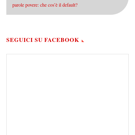
parole povere: che cos’è il default?
SEGUICI SU FACEBOOK