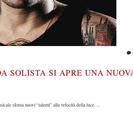
A SOLISTA SI APRE UNA NUOV
sicale sforna nuovi “talenti” alla velocità della luce….