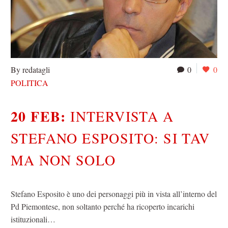
By redatagli
0
0
POLITICA
20 FEB:
INTERVISTA A
STEFANO ESPOSITO: SI TAV
MA NON SOLO
Stefano Esposito è uno dei personaggi più in vista all’interno del
Pd Piemontese, non soltanto perché ha ricoperto incarichi
istituzionali…