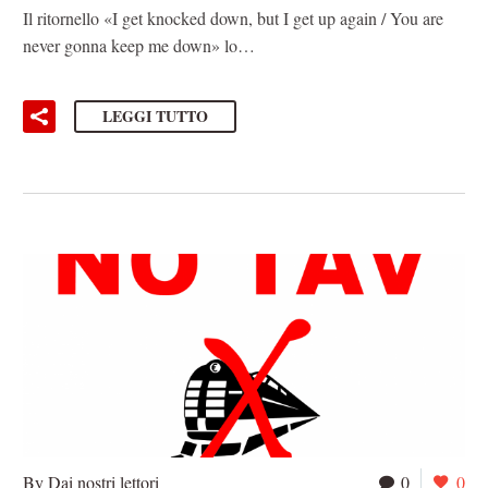
Il ritornello «I get knocked down, but I get up again / You are
never gonna keep me down» lo…
LEGGI TUTTO
By Dai nostri lettori
0
0