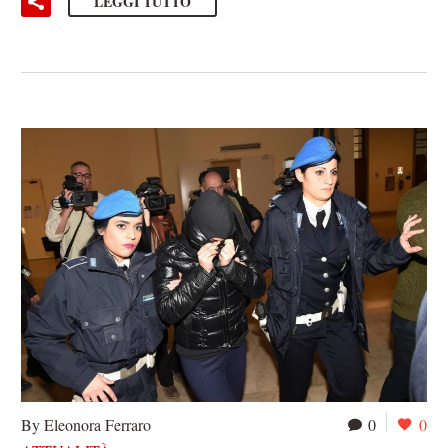
LEGGI TUTTO
By Eleonora Ferraro
0
0