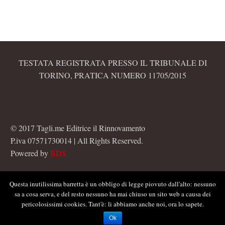
TESTATA REGISTRATA PRESSO IL TRIBUNALE DI
TORINO, PRATICA NUMERO 11705/2015
© 2017 Tagli.me Editrice il Rinnovamento
P.iva 07571730014 | All Rights Reserved.
Powered by
BDS
Questa inutilissima barretta è un obbligo di legge piovuto dall'alto: nessuno
sa a cosa serva, e del resto nessuno ha mai chiuso un sito web a causa dei
pericolosissimi cookies. Tant'è: li abbiamo anche noi, ora lo sapete.
Ok