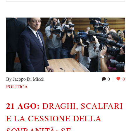
By Jacopo Di Miceli
0
0
POLITICA
21 AGO:
DRAGHI, SCALFARI
E LA CESSIONE DELLA
SOVRANITÀ: SE