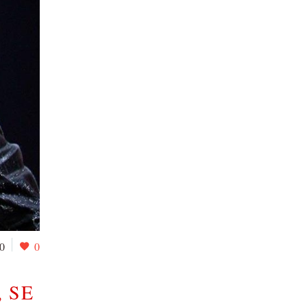
0
0
, SE