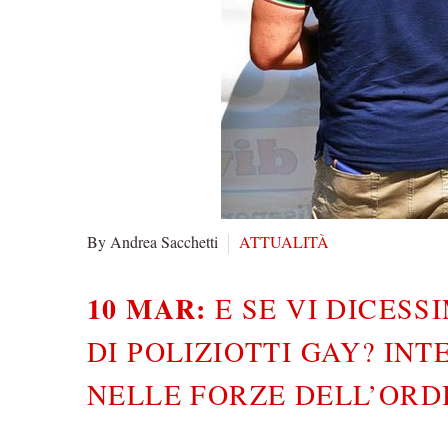
By Andrea Sacchetti
ATTUALITÀ
10 MAR:
E SE VI DICESS
DI POLIZIOTTI GAY? INT
NELLE FORZE DELL’ORD