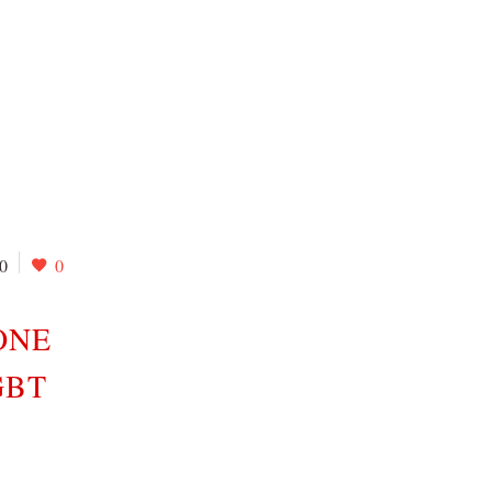
0
0
ONE
GBT