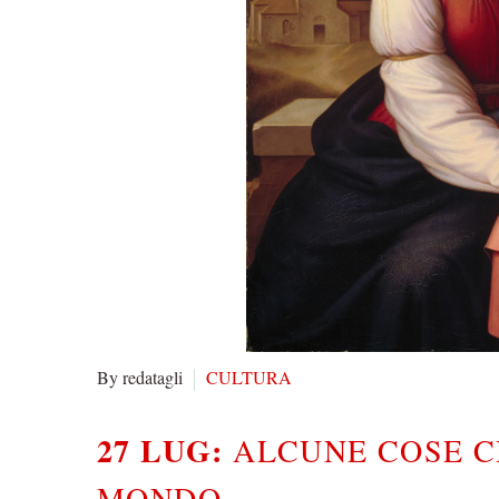
By redatagli
CULTURA
27 LUG:
ALCUNE COSE C
MONDO