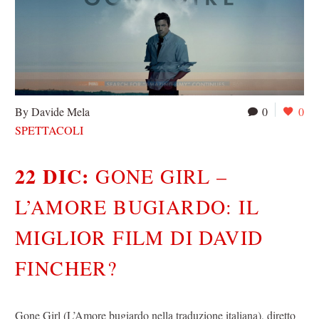
By Davide Mela
0
0
SPETTACOLI
22 DIC:
GONE GIRL –
L’AMORE BUGIARDO: IL
MIGLIOR FILM DI DAVID
FINCHER?
Gone Girl (L’Amore bugiardo nella traduzione italiana), diretto