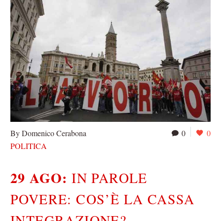
By Domenico Cerabona
0
0
POLITICA
29 AGO:
IN PAROLE
POVERE: COS’È LA CASSA
INTEGRAZIONE?