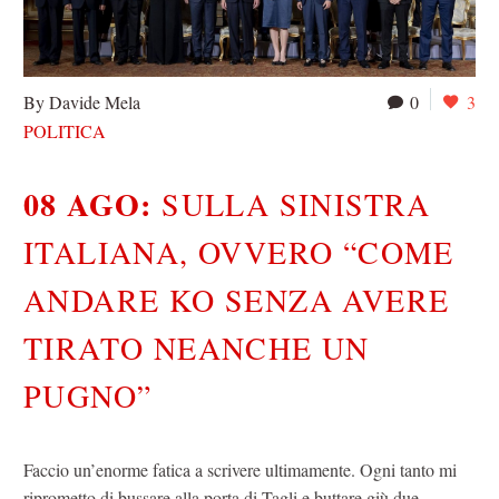
By Davide Mela
0
3
POLITICA
08 AGO:
SULLA SINISTRA
ITALIANA, OVVERO “COME
ANDARE KO SENZA AVERE
TIRATO NEANCHE UN
PUGNO”
Faccio un’enorme fatica a scrivere ultimamente. Ogni tanto mi
riprometto di bussare alla porta di Tagli e buttare giù due…