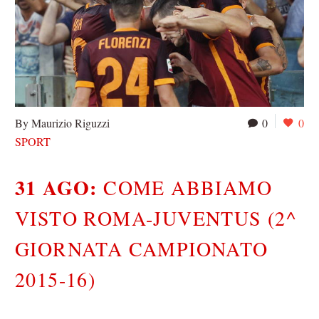
By Maurizio Riguzzi
0
0
SPORT
31 AGO:
COME ABBIAMO
VISTO ROMA-JUVENTUS (2^
GIORNATA CAMPIONATO
2015-16)