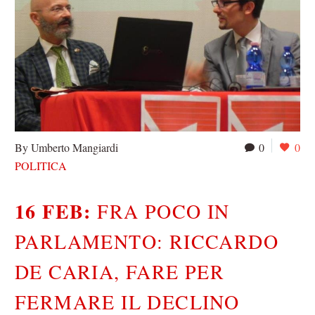
By Umberto Mangiardi
0
0
POLITICA
16 FEB:
FRA POCO IN
PARLAMENTO: RICCARDO
DE CARIA, FARE PER
FERMARE IL DECLINO