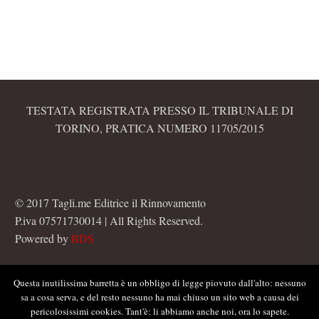
TESTATA REGISTRATA PRESSO IL TRIBUNALE DI
TORINO, PRATICA NUMERO 11705/2015
© 2017 Tagli.me Editrice il Rinnovamento
P.iva 07571730014 | All Rights Reserved.
Powered by
BDS
Questa inutilissima barretta è un obbligo di legge piovuto dall'alto: nessuno
sa a cosa serva, e del resto nessuno ha mai chiuso un sito web a causa dei
pericolosissimi cookies. Tant'è: li abbiamo anche noi, ora lo sapete.