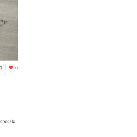
0
0
A
 epocale