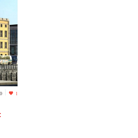
0
1
: