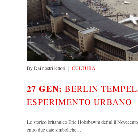
By Dai nostri lettori
CULTURA
27 GEN:
BERLIN TEMPEL
ESPERIMENTO URBANO
Lo storico britannico Eric Hobsbawm definì il Novecento
entro due date simboliche…