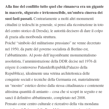
Alla fine del conflitto tutto quel che rimaneva era un gigante
in macerie, sfigurato e irriconoscibile, un’ombra cinerea dei
suoi fasti passati.
Contrariamente a molti altri monumenti
cittadini (e tedeschi in generale, si pensi alla ricostruzione in toto
del centro storico di Dresda), le autorità decisero di dare il colpo
di grazia alla moribonda struttura.
Poiché “simbolo del militarismo prussiano” ne venne decretato
nel 1950, da parte del governo socialista di Berlino est,
l’abbattimento. Al posto dell’ingombrante monumentalismo
assolutista, l’amministrazione della DDR decise nel 1976 di
erigere il controverso PalastderRepublik(Palazzo della
Repubblica), idealmente una vetrina architettonica delle
conquiste sociali e tecniche della Germania est, materialmente
un “mostro” estetico deriso dalla stessa cittadinanza e contenente
altissima quantità di amianto – cosa che si scoprì in seguito e ne
sancì il definitivo abbattimento, completato nel 2008.
Pensato come centro culturale e ricreativo della vita mondana