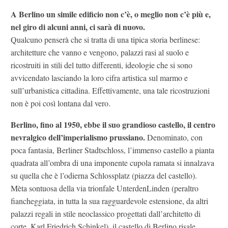
A Berlino un simile edificio non c’è, o meglio non c’è più e,
nel giro di alcuni anni, ci sarà di nuovo.
Qualcuno penserà che si tratta di una tipica storia berlinese:
architetture che vanno e vengono, palazzi rasi al suolo e
ricostruiti in stili del tutto differenti, ideologie che si sono
avvicendato lasciando la loro cifra artistica sul marmo e
sull’urbanistica cittadina. Effettivamente, una tale ricostruzioni
non è poi così lontana dal vero.
Berlino, fino al 1950, ebbe il suo grandioso castello, il centro
nevralgico dell’imperialismo prussiano.
Denominato, con
poca fantasia, Berliner Stadtschloss, l’immenso castello a pianta
quadrata all’ombra di una imponente cupola ramata si innalzava
su quella che è l’odierna Schlossplatz (piazza del castello).
Mèta sontuosa della via trionfale UnterdenLinden (peraltro
fiancheggiata, in tutta la sua ragguardevole estensione, da altri
palazzi regali in stile neoclassico progettati dall’architetto di
corte, Karl Friedrich Schinkel), il castello di Berlino risale