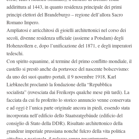
addirittura al 1443, in quanto residenza principale dei primi
principi elettori del Brandeburgo – regione dell’allora Sacro
Romano Impero.
Ampliatosi e arricchitosi di gioielli architettonici nel corso dei
secoli, divenne residenza ufficiale (assieme a Potsdam) degli
Hohenzollern e, dopo l’unificazione del 1871, e degli imperatori
tedeschi.
Con spirito equanime, al termine del primo conflitto mondiale, il
castello si prestò anche da portavoce del nascente bolscevismo:
da uno dei suoi quattro portali, il 9 novembre 1918, Karl
Liebknecht proclamò la fondazione della “Repubblica
socialista” (rovesciata dai Freikorps qualche mese più tardi). La
facciata da cui fu proferito lo storico annuncio venne conservata
e ad oggi è l’unica parte originale ancora in piedi, essendo stata
incorporata nell’edificio dello Staatsratgebäude (edificio del
consiglio di Stato della DDR). Risultato architettonico della
grandeur imperiale prussiana nonché fulcro della vita politica
cittadina e nazionale, il palazzo venne pesantemente