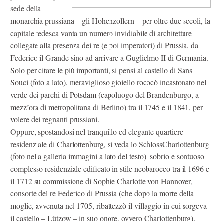
sede della
monarchia prussiana – gli Hohenzollern – per oltre due secoli, la
capitale tedesca vanta un numero invidiabile di architetture
collegate alla presenza dei re (e poi imperatori) di Prussia, da
Federico il Grande sino ad arrivare a Guglielmo II di Germania.
Solo per citare le più importanti, si pensi al castello di Sans
Souci (foto a lato), meraviglioso gioiello rococò incastonato nel
verde dei parchi di Potsdam (capoluogo del Brandenburgo, a
mezz’ora di metropolitana di Berlino) tra il 1745 e il 1841, per
volere dei regnanti prussiani.
Oppure, spostandosi nel tranquillo ed elegante quartiere
residenziale di Charlottenburg, si veda lo SchlossCharlottenburg
(foto nella galleria immagini a lato del testo), sobrio e sontuoso
complesso residenziale edificato in stile neobarocco tra il 1696 e
il 1712 su commissione di Sophie Charlotte von Hannover,
consorte del re Federico di Prussia (che dopo la morte della
moglie, avvenuta nel 1705, ribattezzò il villaggio in cui sorgeva
il castello – Lützow – in suo onore, ovvero Charlottenburg).