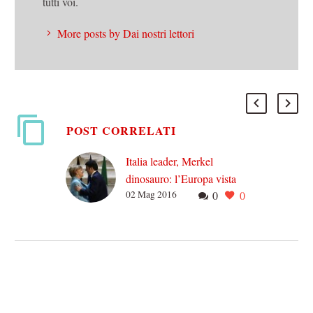
tutti voi.
More posts by Dai nostri lettori
POST CORRELATI
Italia leader, Merkel
dinosauro: l’Europa vista
02 Mag 2016
0
0
dal Guardian
NEIN ZU ALLEN –
Finché il numero di
telefono per l’Europa è
quello di Angela Merkel, la
risposta sarà sempre la…