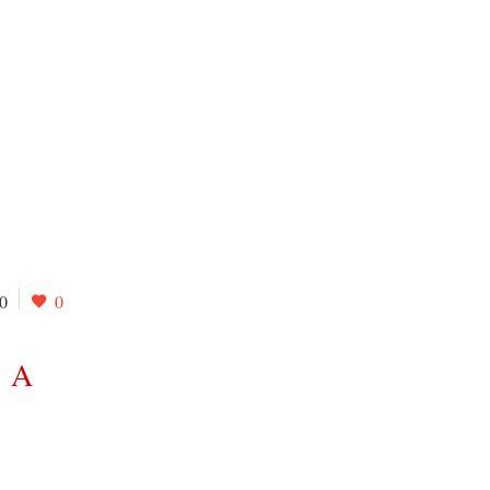
0
0
 A