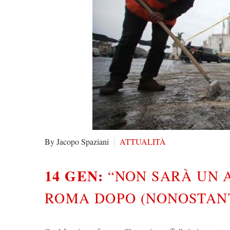
By Jacopo Spaziani
ATTUALITÀ
14 GEN:
“NON SARÀ UN 
ROMA DOPO (NONOSTANT