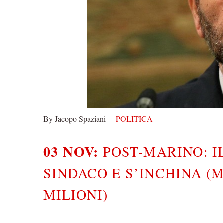
By Jacopo Spaziani
POLITICA
03 NOV:
POST-MARINO: I
SINDACO E S’INCHINA (
MILIONI)