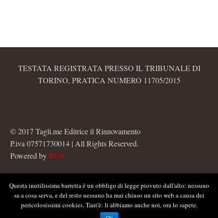
TESTATA REGISTRATA PRESSO IL TRIBUNALE DI
TORINO, PRATICA NUMERO 11705/2015
© 2017 Tagli.me Editrice il Rinnovamento
P.iva 07571730014 | All Rights Reserved.
Powered by
BDS
Questa inutilissima barretta è un obbligo di legge piovuto dall'alto: nessuno
sa a cosa serva, e del resto nessuno ha mai chiuso un sito web a causa dei
pericolosissimi cookies. Tant'è: li abbiamo anche noi, ora lo sapete.