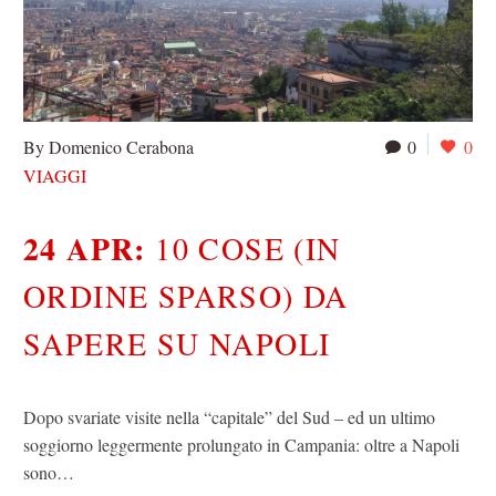
By Domenico Cerabona
0
0
VIAGGI
24 APR:
10 COSE (IN
ORDINE SPARSO) DA
SAPERE SU NAPOLI
Dopo svariate visite nella “capitale” del Sud – ed un ultimo
soggiorno leggermente prolungato in Campania: oltre a Napoli
sono…