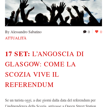
By Alessandro Sabatino
0
0
ATTUALITÀ
17 SET:
L’ANGOSCIA DI
GLASGOW: COME LA
SCOZIA VIVE IL
REFERENDUM
Se un turista oggi, a due giorni dalla data del referendum per
l’indipendenza della Scozia, arrivasse a Queen Street Station…