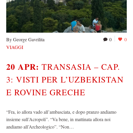
By George Gavrilita
0
0
VIAGGI
20 APR:
TRANSASIA – CAP.
3: VISTI PER L’UZBEKISTAN
E ROVINE GRECHE
“Fra, io allora vado all’ambasciata, e dopo pranzo andiamo
insieme sull’Acropoli”. “Va bene, in mattinata allora noi
andiamo all’Archeologico”. “Non…