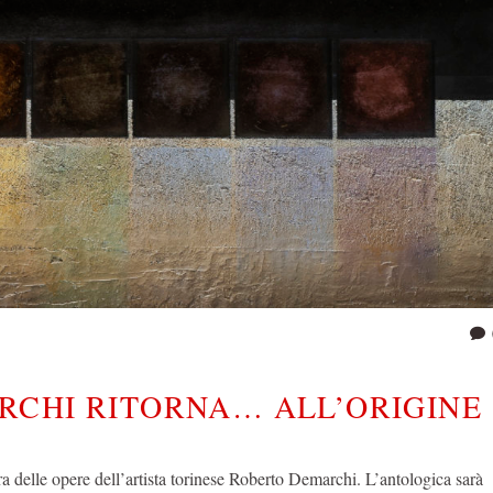
RCHI RITORNA… ALL’ORIGINE
 delle opere dell’artista torinese Roberto Demarchi. L’antologica sarà