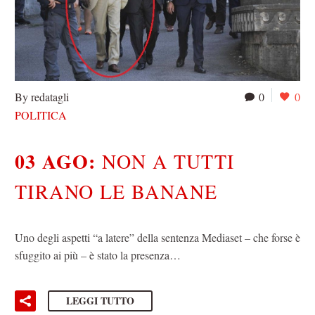
By redatagli
0
0
POLITICA
03 AGO:
NON A TUTTI
TIRANO LE BANANE
Uno degli aspetti “a latere” della sentenza Mediaset – che forse è
sfuggito ai più – è stato la presenza…
LEGGI TUTTO