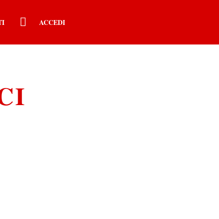
TI
ACCEDI
CI