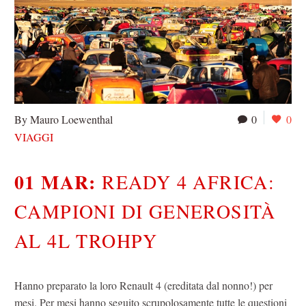
By Mauro Loewenthal
0
0
VIAGGI
01 MAR:
READY 4 AFRICA:
CAMPIONI DI GENEROSITÀ
AL 4L TROHPY
Hanno preparato la loro Renault 4 (ereditata dal nonno!) per
mesi. Per mesi hanno seguito scrupolosamente tutte le questioni