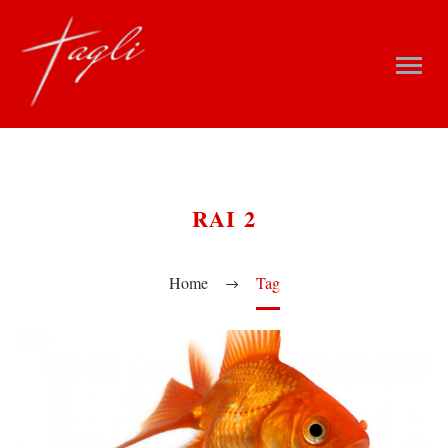
RAI 2
Home
Tag