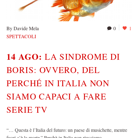
By Davide Mela
0
1
SPETTACOLI
14 AGO:
LA SINDROME DI
BORIS: OVVERO, DEL
PERCHÉ IN ITALIA NON
SIAMO CAPACI A FARE
SERIE TV
“… Questa è l’Italia del futuro: un paese di musichette, mentre
fuori c’è la morte.” Perchè in Italia non riusciamo…