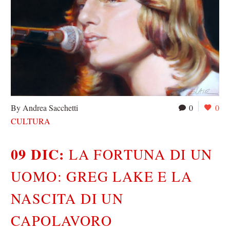
By Andrea Sacchetti
0
0
CULTURA
09 DIC:
LA FORTUNA DI UN
UOMO: GREG LAKE E LA
NASCITA DI UN
CAPOLAVORO